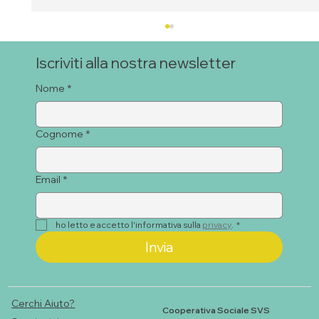
Iscriviti alla nostra newsletter
Nome
*
Cognome
*
Email
*
PROGETTO RI-NASCITA CON LE
RAGAZZE E I RAGAZZI
ho letto e accetto l'informativa sulla 
privacy
.
*
Invia
Cerchi Aiuto?
Cooperativa Sociale SVS