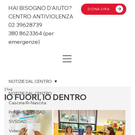
HAI BISOGNO D'AIUTO?
DONA ORA
CENTRO ANTIVIOLENZA
02 39628739
380 8623364 (per
emergenze)
NOTIZIE DAL CENTRO
2 lug
NOTIZIE DAL CENTRO
IO FUORI, IO DENTRO
Cascina Ri-Nascita
Progetti SVS DAD
SVSDAD
Video