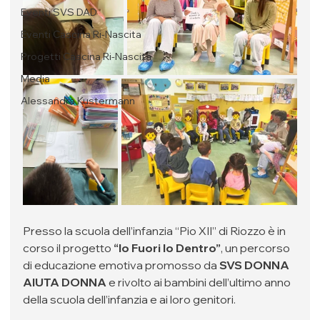
Eventi SVS DAD
Eventi Cascina Ri-Nascita
Progetti Cascina Ri-Nascita
Media
Alessandra Kustermann
Presso la scuola dell’infanzia “Pio XII” di Riozzo è in 
corso il progetto 
“Io Fuori Io Dentro”
, un percorso 
di educazione emotiva promosso da 
SVS DONNA 
AIUTA DONNA
 e rivolto ai bambini dell’ultimo anno 
della scuola dell’infanzia e ai loro genitori.