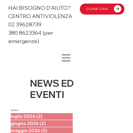
HAI BISOGNO D'AIUTO?
DONA ORA
CENTRO ANTIVIOLENZA
02 39628739
380 8623364 (per
emergenze)
NEWS ED
EVENTI
Archivio
luglio 2026
(2)
2 post
giugno 2026
(2)
2 post
maggio 2026
(2)
2 post