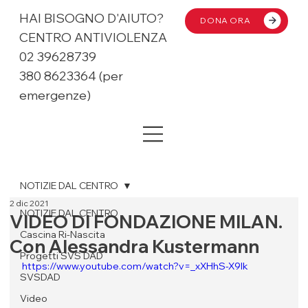
HAI BISOGNO D'AIUTO?
DONA ORA
CENTRO ANTIVIOLENZA
02 39628739
380 8623364 (per
emergenze)
NOTIZIE DAL CENTRO
2 dic 2021
NOTIZIE DAL CENTRO
VIDEO DI FONDAZIONE MILAN.
Cascina Ri-Nascita
Con Alessandra Kustermann
Progetti SVS DAD
https://www.youtube.com/watch?v=_xXHhS-X9lk
SVSDAD
Video