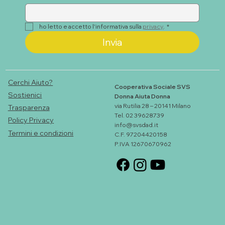
ho letto e accetto l'informativa sulla 
privacy
.
*
Invia
Cerchi Aiuto?
Cooperativa Sociale SVS
Sostienici
Donna Aiuta Donna
via Rutilia 28 – 20141 Milano
Trasparenza
Tel. 02 39628739
Policy Privacy
info@svsdad.it
Termini e condizioni
C.F. 97204420158
P.IVA 12670670962