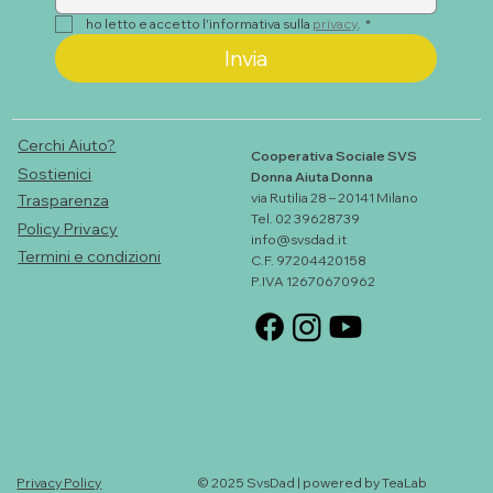
dalla violenza
ho letto e accetto l'informativa sulla 
privacy
.
*
Invia
Cerchi Aiuto?
Cooperativa Sociale SVS
Sostienici
Donna Aiuta Donna
via Rutilia 28 – 20141 Milano
Trasparenza
Tel. 02 39628739
Policy Privacy
info@svsdad.it
Termini e condizioni
C.F. 97204420158
P.IVA 12670670962
Privacy Policy
© 2025 SvsDad | powered by TeaLab