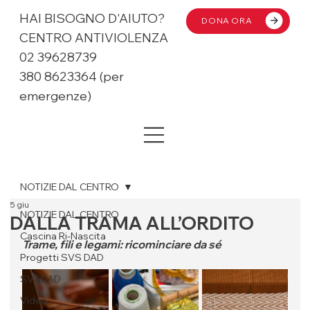
HAI BISOGNO D'AIUTO?
DONA ORA
CENTRO ANTIVIOLENZA
02 39628739
380 8623364 (per
emergenze)
NOTIZIE DAL CENTRO
5 giu
NOTIZIE DAL CENTRO
DALLA TRAMA ALL’ORDITO
Cascina Ri-Nascita
Trame, fili e legami: ricominciare da sé
Progetti SVS DAD
SVSDAD
Video