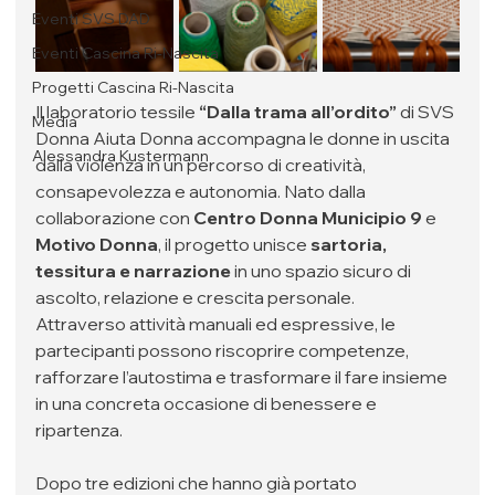
Eventi SVS DAD
Eventi Cascina Ri-Nascita
Progetti Cascina Ri-Nascita
Il laboratorio tessile 
“Dalla trama all’ordito”
 di SVS 
Media
Donna Aiuta Donna accompagna le donne in uscita 
Alessandra Kustermann
dalla violenza in un percorso di creatività, 
consapevolezza e autonomia. Nato dalla 
collaborazione con 
Centro Donna Municipio 9
 e 
Motivo Donna
, il progetto unisce 
sartoria, 
tessitura e narrazione
 in uno spazio sicuro di 
ascolto, relazione e crescita personale.
Attraverso attività manuali ed espressive, le 
partecipanti possono riscoprire competenze, 
rafforzare l’autostima e trasformare il fare insieme 
in una concreta occasione di benessere e 
ripartenza.
Dopo tre edizioni che hanno già portato 