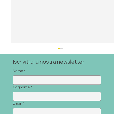
Iscriviti alla nostra newsletter
Nome
*
Cognome
*
Email
*
PROGETTO ALI VIVE: empowerment
socio economico per donne in uscita