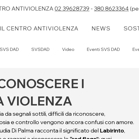
NTRO ANTIVIOLENZA
02 39628739
-
380 8623364
(pe
IL CENTRO ANTIVIOLENZA
IL CENTRO ANTIVIOLENZA
NEWS
NEWS
SOST
SOST
i SVS DAD
SVSDAD
Video
Eventi SVS DAD
Eve
ICONOSCERE I
A VIOLENZA
 da segnali sottili, difficili da riconoscere, 
gelosia e controllo vengono ancora confusi con amore.
dia Di Palma racconta il significato del 
Labirinto
, 
 e ragazzi a riconoscere le 
“red flags”
: quei 