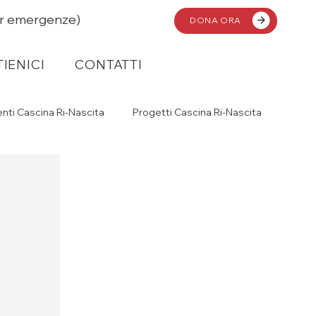
r emergenze)
DONA ORA
IENICI
IENICI
CONTATTI
CONTATTI
nti Cascina Ri-Nascita
Progetti Cascina Ri-Nascita