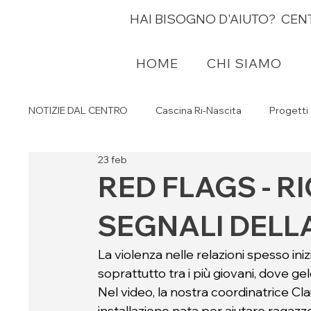
HAI BISOGNO D'AIUTO? CE
HOME
HOME
CHI SIAMO
CHI SIAMO
NOTIZIE DAL CENTRO
Cascina Ri-Nascita
Progett
23 feb
Media
Alessandra Kustermann
RED FLAGS - R
SEGNALI DELL
La violenza nelle relazioni spesso inizia
soprattutto tra i più giovani, dove 
Nel video, la nostra coordinatrice Clau
installazione nata per aiutare ragazze