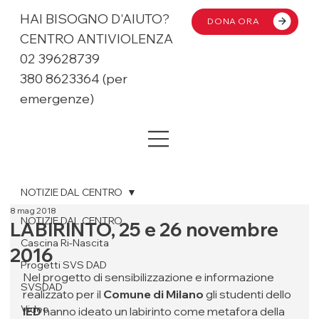
HAI BISOGNO D'AIUTO?
DONA ORA
CENTRO ANTIVIOLENZA
02 39628739
380 8623364 (per
emergenze)
NOTIZIE DAL CENTRO
8 mag 2018
NOTIZIE DAL CENTRO
LABIRINTO, 25 e 26 novembre
Cascina Ri-Nascita
2016
Progetti SVS DAD
Nel progetto di sensibilizzazione e informazione 
SVSDAD
realizzato per il 
Comune di Milano
 gli studenti dello 
Video
IED 
hanno ideato un labirinto come metafora della 