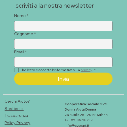
Iscriviti alla nostra newsletter
Nome
*
Cognome
*
EDUCARE ALLE EMOZIONI
Email
*
ho letto e accetto l'informativa sulla 
privacy
.
*
Invia
Cerchi Aiuto?
Cooperativa Sociale SVS
Sostienici
Donna Aiuta Donna
via Rutilia 28 – 20141 Milano
Trasparenza
Tel. 02 39628739
Policy Privacy
info@svsdad.it