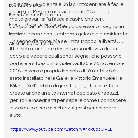
violenza. “La violenza è un labirinto: entrare è facile, 
Eventi SVS DAD
uscire no. Però c’è una via d’uscita.” Nelle coppie 
Eventi Cascina Ri-Nascita
molto giovani si fa fatica a capire che certi 
Progetti Cascina Ri-Nascita
comportamenti sono pericolosi e sono il segno un 
rapporto non sano. L’estrema gelosia è considerata 
Media
un segno d’amore. Ma se limita troppo la libertà…. 
Alessandra Kustermann
Il labirinto consente di «entrare» nella vita di una 
coppia e vedere quali sono i segnali che possono 
portare a situazioni di violenza. Il 25 e 26 novembre 
2016 un vero e proprio labirinto di 16 metri x 6 è 
stato installato nella Galleria Vittorio Emanuele II a 
Milano. Nell’ambito di questo progetto era stato 
creato anche un sito internet dedicato a ragazzi, 
genitori e insegnanti per sapere come riconoscere 
la violenza e capire a chi rivolgersi per chiedere 
aiuto.
https://www.youtube.com/watch?v=nkRu5c0lVEE