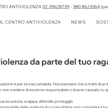
NTRO ANTIVIOLENZA
02 39628739
-
380 8623364
(pe
IL CENTRO ANTIVIOLENZA
IL CENTRO ANTIVIOLENZA
NEWS
NEWS
SOST
SOST
violenza da parte del tuo ra
azione è per te inaccettabile. Non pensare che si tratti di un 
nto, non credere di esserne responsabile o di aver causato
ua sicurezza, scappa, difenditi, proteggiti.
sponsabile della violenza di cui sei vittima, non compatire il