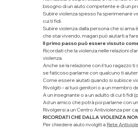
bisogno di un aiuto competente e di un pr
Subire violenza spesso fa sperimenare verg
cui ti fidi.
Subire violenza dalla persona che si ama è u
che stai vivendo, magari può aiutarti a far
Il primo passo può essere vissuto come i
Ricordati che la violenza nelle relazioni d
violenza.
Anche se la relazione con il tuo ragazzo ti 
se faticoso parlarne con qualcuno ti aiute
Come essere aiutati quando si subisce vi
Rivolgiti – ai tuoi genitori o a un membro de
A un insegnante o a un adulto di cui ti fidi
Ad un amico che potrà poi parlarne con un
Rivolgersi a un Centro Antiviolenza per c
RICORDATI CHE DALLA VIOLENZA NON 
Per chiedere aiuto rivolgiti a
Rete Antiviol