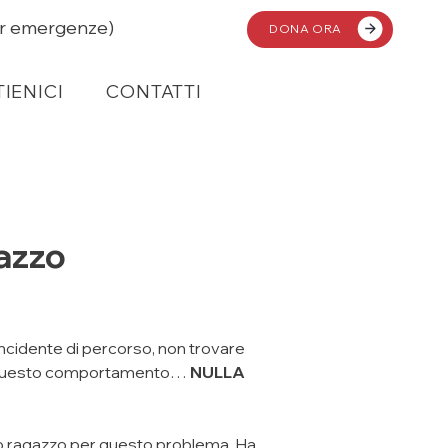
r emergenze)
DONA ORA
IENICI
IENICI
CONTATTI
CONTATTI
gazzo
incidente di percorso, non trovare
 tu questo comportamento…
NULLA
 tuo ragazzo per questo problema. Ha