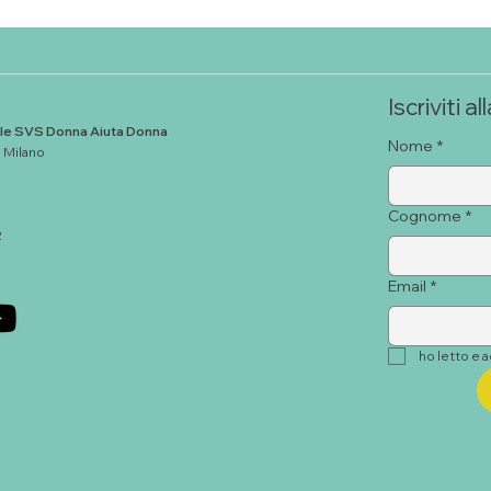
Iscriviti 
le SVS Donna Aiuta Donna
Nome
*
1 Milano
Cognome
*
2
Email
*
ho letto e a