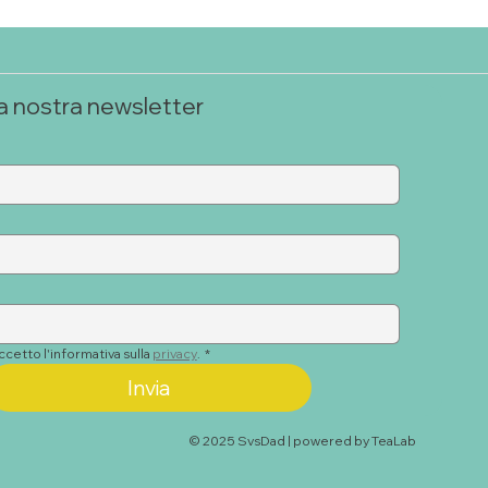
alla nostra newsletter
ccetto l'informativa sulla 
privacy
.
*
Invia
© 2025 SvsDad | powered by TeaLab