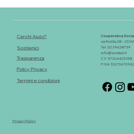
Cerchi Aiuto?
Cooperativa Socia
via Rutilia 28 – 2014
Tel. 02 39628739
Sostienici
info@svsdad.it
Trasparenza
C.F. 97204420158
P.IVA 1267067096
Policy Privacy
Termini e condizioni
Privacy Policy