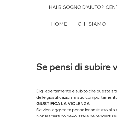
HAI BISOGNO D'AIUTO? CE
HOME
HOME
CHI SIAMO
CHI SIAMO
Se pensi di subire 
Digli apertamente e subito che questa situ
delle giustificazioni al suo comportame
GIUSTIFICA LA VIOLENZA
Se vieni aggredita pensa innanzitutto alla t
Non lasciarti colpevolizzare ne renderti re