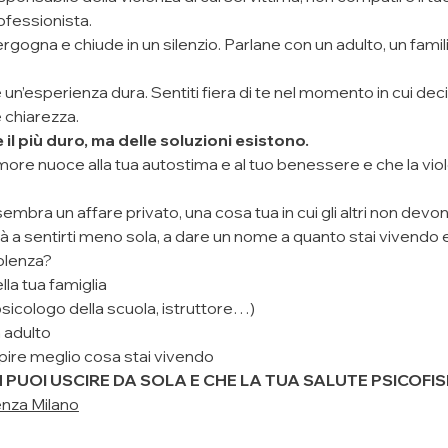
ofessionista.
ogna e chiude in un silenzio. Parlane con un adulto, un famili
n’esperienza dura. Sentiti fiera di te nel momento in cui decidi
e chiarezza.
l più duro, ma delle soluzioni esistono.
’amore nuoce alla tua autostima e al tuo benessere e che la vi
sembra un affare privato, una cosa tua in cui gli altri non devo
rà a sentirti meno sola, a dare un nome a quanto stai vivendo e
olenza?
lla tua famiglia
 (psicologo della scuola, istruttore…)
 adulto
apire meglio cosa stai vivendo
PUOI USCIRE DA SOLA E CHE LA TUA SALUTE PSICOFISI
enza Milano